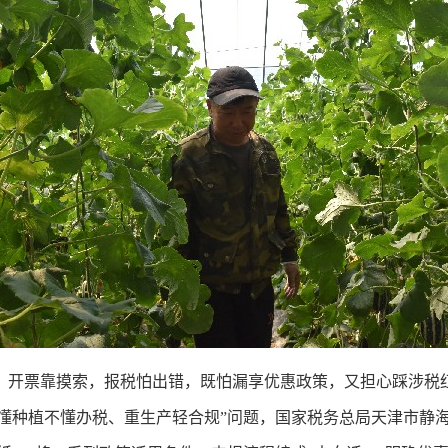
开票靠摸索，报税怕出错，既怕漏享优惠政策，又担心踩涉税红
懂种植不懂办税、重生产轻合规”问题，国家税务总局天津市静海