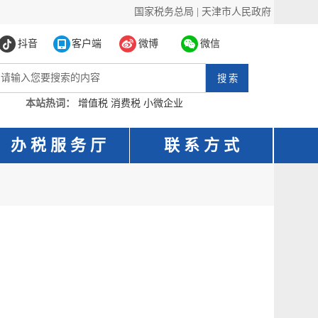
国家税务总局
|
天津市人民政府
抖音
客户端
微博
微信
本站热词：
增值税
消费税
小微企业
办 税 服 务 厅
联 系 方 式