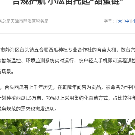
合规护航 小瓜苗托起“甜蜜链”
国家税务总局天津市静海区税务局
字号：[
大
][
中
][
静海区台头镇五合顺西瓜种植专业合作社的育苗大棚，数台穴盘
内智能温控、环境监测系统实时运行，农户轻点手机即可远程调控
苗场景。
，台头西瓜有上千年历史，在乾隆年间曾为贡品，被命名为“中国
划种植西瓜1.5万亩，70%以上采用集约化育苗方式，占比较往
税务规范的需求也愈发迫切。