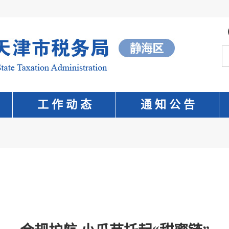
工 作 动 态
通 知 公 告