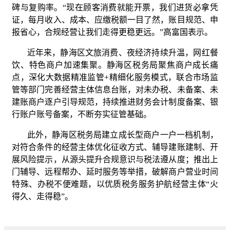
碑与复购率。“现在顾客消费就能开票，我们进货必拿凭
证，每月收入、成本、应缴税额一目了然，账目规范、申
报省心，合规经营让我们走得更稳更远。”高富国表示。
近年来，静海区文旅消费、夜经济持续升温，网红餐
饮、特色商户加速集聚。静海区税务局聚焦商户成长痛
点，深化大数据精准监管+精细化服务模式，联合市场监
管等部门完善经营主体信息台账，对未办税、未备案、未
建账商户逐户引导规范，持续推进财务会计制度备案、银
行账户账号备案，不断夯实征管基础。
此外，静海区税务局建立成长型商户一户一档机制，
对符合条件的经营主体优化征收方式、辅导建账建制、开
展风险提示，从源头提升合规意识与税法遵从度；推出上
门辅导、远程帮办、延时服务等举措，破解商户营业时间
特殊、办税不便难题，以优质税务服务护航经营主体“火
得久、走得稳”。