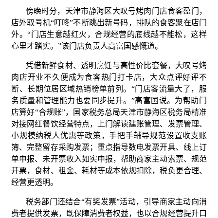
傍晚时分，天津市静海区大叹号烤肉门店食客盈门，
店外取号机“叮咚”不断跳出新号码，排队的食客聚在店门
外。“门店生意越红火，合规经营的底线越不能松，这样
心里才踏实。”该门店负责人高富国感慨道。
凭借新鲜食材、透明烹饪与高性价比套餐，大叹号烤
肉店开业不久便成为食客热门打卡店，大众点评好评不
断、长期位居区域热销榜单前列。“门店客流量大了，服
务质量和管理能力也要同步提升。”高富国说。为帮助门
店算好“合规账”，国家税务总局天津市静海区税务局精准
对接网红餐饮经营特点，上门解读建账管理、发票管理、
小规模纳税人优惠等政策，手把手辅导规范设置收支账
簿、完整留存采购发票；重点指导数电发票开具、线上订
单申报、未开票收入如实申报，帮助商家主动索票、规范
开票，食材、租金、耗材等成本依规扣除，税负更合理、
经营更透明。
税务部门还结合“有奖发票”活动，引导商家主动向消
费者提供发票，既保障消费者权益，也以合规经营提升口