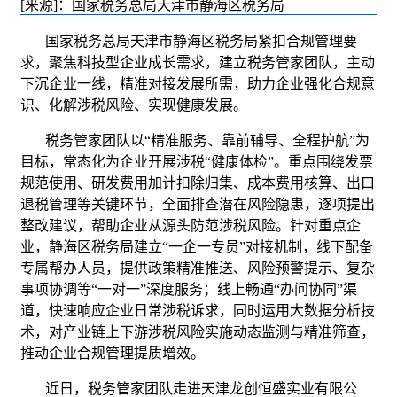
[来源]：国家税务总局天津市静海区税务局
国家税务总局天津市静海区税务局紧扣合规管理要
求，聚焦科技型企业成长需求，建立税务管家团队，主动
下沉企业一线，精准对接发展所需，助力企业强化合规意
识、化解涉税风险、实现健康发展。
税务管家团队以“精准服务、靠前辅导、全程护航”为
目标，常态化为企业开展涉税“健康体检”。重点围绕发票
规范使用、研发费用加计扣除归集、成本费用核算、出口
退税管理等关键环节，全面排查潜在风险隐患，逐项提出
整改建议，帮助企业从源头防范涉税风险。针对重点企
业，静海区税务局建立“一企一专员”对接机制，线下配备
专属帮办人员，提供政策精准推送、风险预警提示、复杂
事项协调等“一对一”深度服务；线上畅通“办问协同”渠
道，快速响应企业日常涉税诉求，同时运用大数据分析技
术，对产业链上下游涉税风险实施动态监测与精准筛查，
推动企业合规管理提质增效。
近日，税务管家团队走进天津龙创恒盛实业有限公