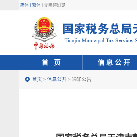
简体 | 繁体
|
无障碍浏览
首 页
信 息 公 开
首页
>
信息公开
>
通知公告