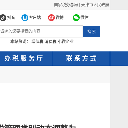
国家税务总局
|
天津市人民政府
抖音
客户端
微博
微信
本站热词：
增值税
消费税
小微企业
办 税 服 务 厅
联 系 方 式