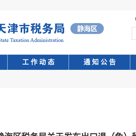
工 作 动 态
通 知 公 告