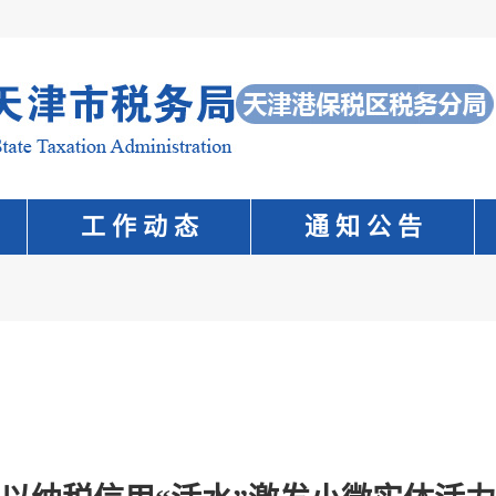
工 作 动 态
通 知 公 告