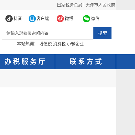
国家税务总局
|
天津市人民政府
抖音
客户端
微博
微信
本站热词：
增值税
消费税
小微企业
办 税 服 务 厅
联 系 方 式