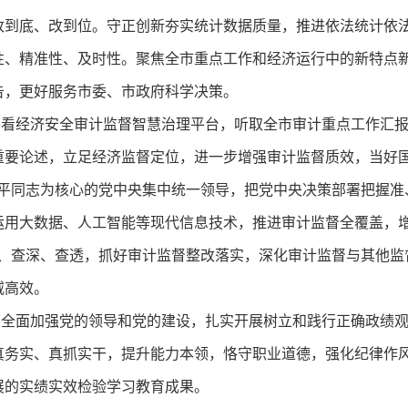
改到底、改到位。守正创新夯实统计数据质量，推进依法统计依
性、精准性、及时性。聚焦全市重点工作和经济运行中的新特点
告，更好服务市委、市政府科学决策。
经济安全审计监督智慧治理平台，听取全市审计重点工作汇报
要论述，立足经济监督定位，进一步增强审计监督质效，当好国
近平同志为核心的党中央集中统一领导，把党中央决策部署把握准
运用大数据、人工智能等现代信息技术，推进审计监督全覆盖，增
准、查深、查透，抓好审计监督整改落实，深化审计监督与其他监
威高效。
面加强党的领导和党的建设，扎实开展树立和践行正确政绩观
真务实、真抓实干，提升能力本领，恪守职业道德，强化纪律作
展的实绩实效检验学习教育成果。