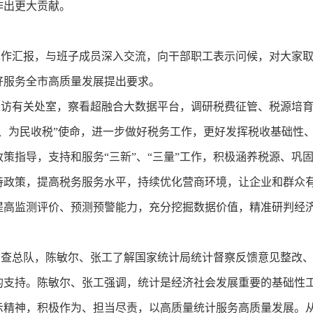
作出更大贡献。
汇报，与班子成员深入交流，向干部职工表示问候，对大家取
好服务全市高质量发展提出要求。
有关处室，察看超融合大数据平台，调研税费征管、税源培育
财、为民收税”使命，进一步做好税务工作，更好发挥税收基础性
策指导，支持和服务“三新”、“三量”工作，积极涵养税源、巩
持政策，提高税务服务水平，持续优化营商环境，让企业和群众
提高监测评价、预测预警能力，充分挖掘数据价值，精准研判经
总队，陈敏尔、张工了解国家统计局统计督察反馈意见整改、
的支持。陈敏尔、张工强调，统计是经济社会发展重要的基础性
示精神，积极作为、担当尽责，以高质量统计服务高质量发展。