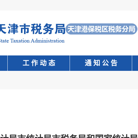
工 作 动 态
通 知 公 告