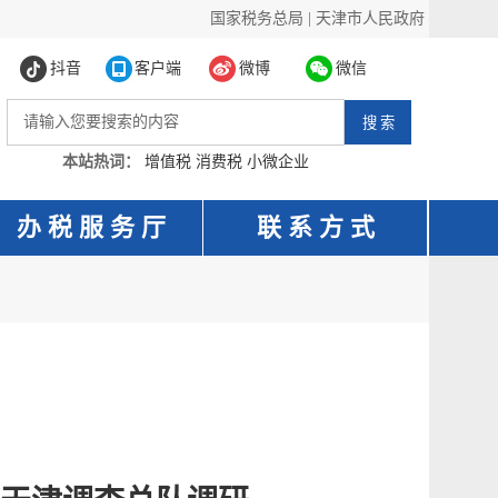
国家税务总局
|
天津市人民政府
抖音
客户端
微博
微信
本站热词：
增值税
消费税
小微企业
办 税 服 务 厅
联 系 方 式