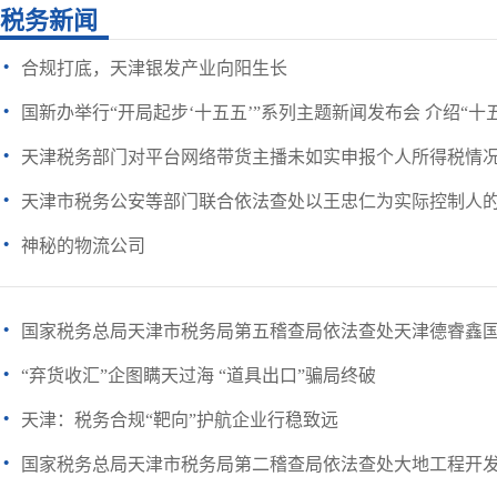
税务新闻
·
合规打底，天津银发产业向阳生长
·
国新办举行“开局起步‘十五五’”系列主题新闻发布会 介绍“十五五
·
天津税务部门对平台网络带货主播未如实申报个人所得税情
·
天津市税务公安等部门联合依法查处以王忠仁为实际控制人的3
·
神秘的物流公司
·
国家税务总局天津市税务局第五稽查局依法查处天津德睿鑫国际
·
“弃货收汇”企图瞒天过海 “道具出口”骗局终破
·
天津：税务合规“靶向”护航企业行稳致远
·
国家税务总局天津市税务局第二稽查局依法查处大地工程开发（