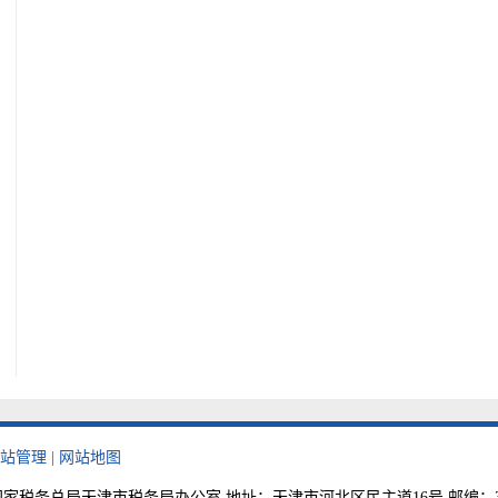
站管理
|
网站地图
税务总局天津市税务局办公室 地址：天津市河北区民主道16号 邮编：300010 纳